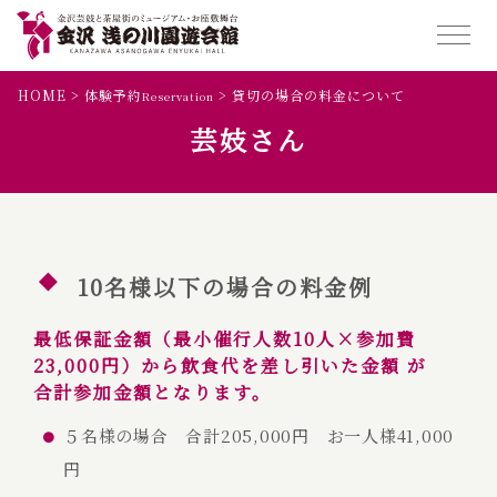
HOME
>
体験予約
>
貸切の場合の料金について
Reservation
芸妓さん
10名様以下の場合の料金例
最
低保証金額（最小催行人数10人×参加費
23,000円）から飲食代を差し引いた
金額 が
合計参加金額となります。
５名様の場合 合計205,000円 お一人様41,000
円